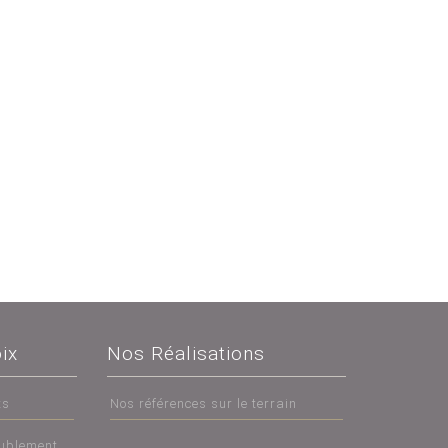
ix
Nos Réalisations
ts
Nos références sur le terrain
eublement