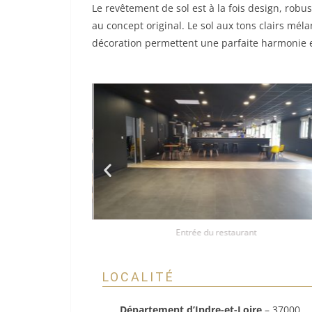
Le revêtement de sol est à la fois design, robus
au concept original. Le sol aux tons clairs mé
décoration permettent une parfaite harmonie e
a pièce
Entrée du restaurant
LOCALITÉ
Département d’Indre-et-Loire
– 37000