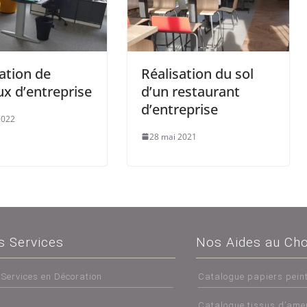
ation de
Réalisation du sol
x d’entreprise
d’un restaurant
d’entreprise
2022
28 mai 2021
s Services
Nos Aides au Cho
 Services en Décoration
Catalogue papiers pein
Catalogue tissus d’am