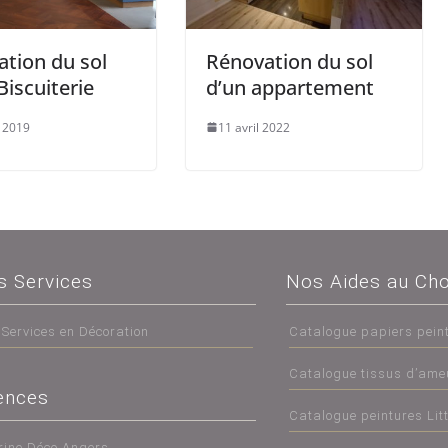
tion du sol
Rénovation du sol
Biscuiterie
d’un appartement
t 2019
11 avril 2022
s Services
Nos Aides au Cho
 Services en Décoration
Catalogue papiers pein
Catalogue tissus d’am
ences
Catalogue peintures Lit
rine Déco Angers