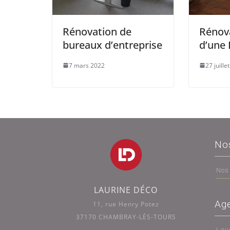
Rénovation de
Rénova
bureaux d’entreprise
d’une 
7 mars 2022
27 juille
No
Nos
LAURINE DÉCO
Ag
11, rue Henry Potez
37170 CHAMBRAY-LÈS-TOURS
Lau