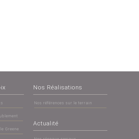
ix
Nos Réalisations
ts
Nos références sur le terrain
eublement
Actualité
tle Greene
Nos réseaux sociaux